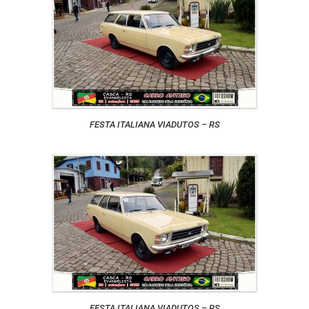
FESTA ITALIANA VIADUTOS – RS
FESTA ITALIANA VIADUTOS – RS