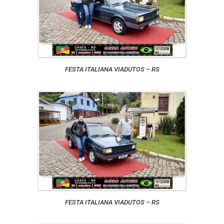
FESTA ITALIANA VIADUTOS – RS
FESTA ITALIANA VIADUTOS – RS