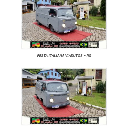
FESTA ITALIANA VIADUTOS – RS