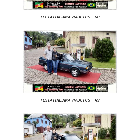
FESTA ITALIANA VIADUTOS – RS
FESTA ITALIANA VIADUTOS – RS