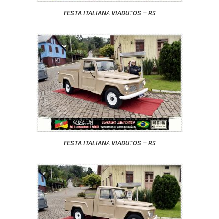
FESTA ITALIANA VIADUTOS – RS
FESTA ITALIANA VIADUTOS – RS