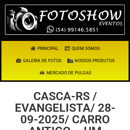
PRINCIPAL
QUEM SOMOS
GALERIA DE FOTOS
NOSSOS PRODUTOS
MERCADO DE PULGAS
CASCA-RS /
EVANGELISTA/ 28-
09-2025/ CARRO