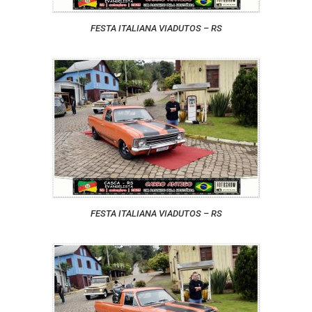
FESTA ITALIANA VIADUTOS – RS
FESTA ITALIANA VIADUTOS – RS