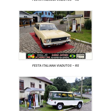
FESTA ITALIANA VIADUTOS – RS