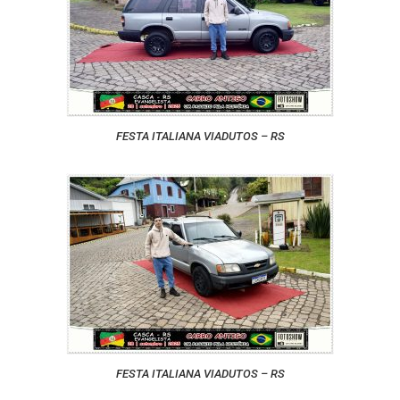
FESTA ITALIANA VIADUTOS – RS
FESTA ITALIANA VIADUTOS – RS