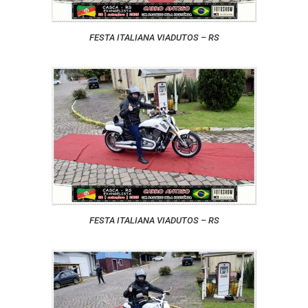
FESTA ITALIANA VIADUTOS – RS
FESTA ITALIANA VIADUTOS – RS