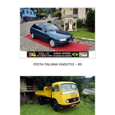
FESTA ITALIANA VIADUTOS – RS