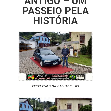
ANTIGO – UM
PASSEIO PELA
HISTÓRIA
FESTA ITALIANA VIADUTOS – RS