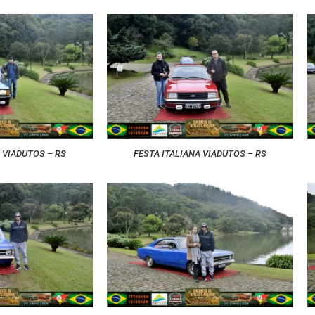
 VIADUTOS – RS
FESTA ITALIANA VIADUTOS – RS