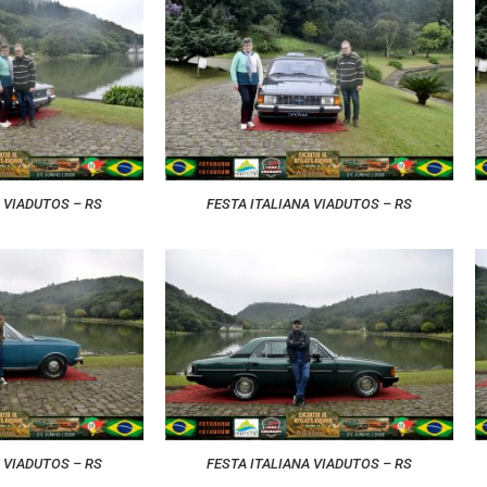
 VIADUTOS – RS
FESTA ITALIANA VIADUTOS – RS
 VIADUTOS – RS
FESTA ITALIANA VIADUTOS – RS