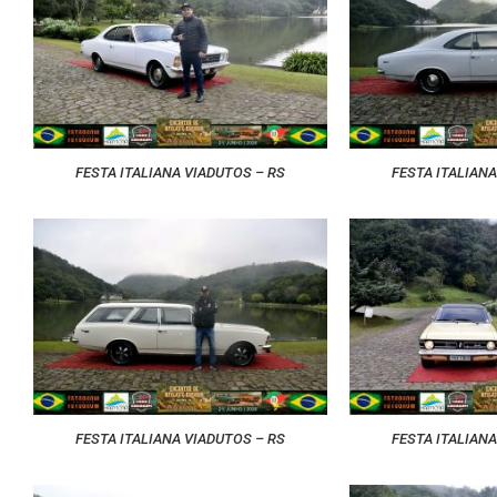
FESTA ITALIANA VIADUTOS – RS
FESTA ITALIANA
FESTA ITALIANA VIADUTOS – RS
FESTA ITALIANA