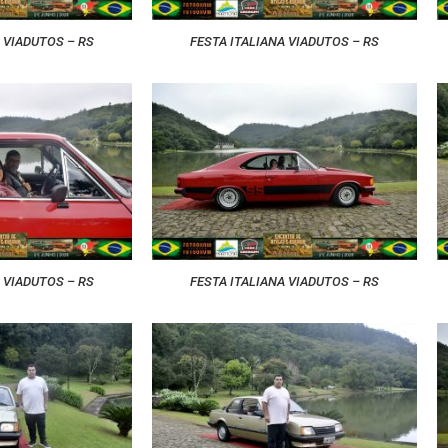
 VIADUTOS – RS
FESTA ITALIANA VIADUTOS – RS
 VIADUTOS – RS
FESTA ITALIANA VIADUTOS – RS