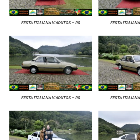
FESTA ITALIANA VIADUTOS – RS
FESTA ITALIANA
FESTA ITALIANA VIADUTOS – RS
FESTA ITALIANA