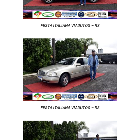
FESTA ITALIANA VIADUTOS – RS
FESTA ITALIANA VIADUTOS – RS