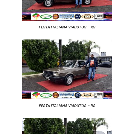
FESTA ITALIANA VIADUTOS – RS
FESTA ITALIANA VIADUTOS – RS