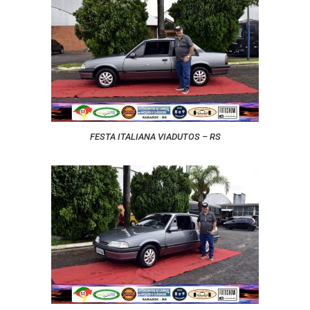
FESTA ITALIANA VIADUTOS – RS