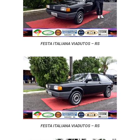
FESTA ITALIANA VIADUTOS – RS
FESTA ITALIANA VIADUTOS – RS