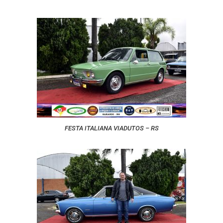
FESTA ITALIANA VIADUTOS – RS