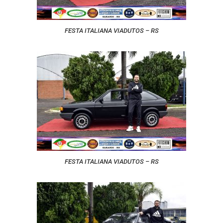
FESTA ITALIANA VIADUTOS – RS
FESTA ITALIANA VIADUTOS – RS