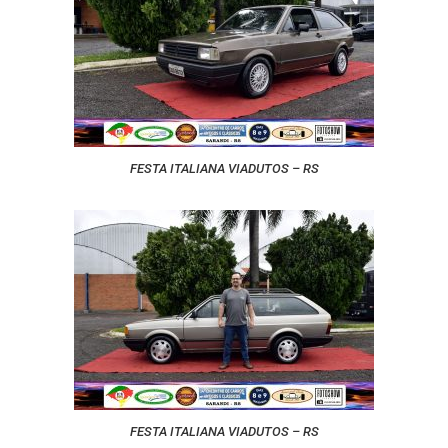
FESTA ITALIANA VIADUTOS – RS
FESTA ITALIANA VIADUTOS – RS