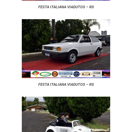
FESTA ITALIANA VIADUTOS – RS
FESTA ITALIANA VIADUTOS – RS