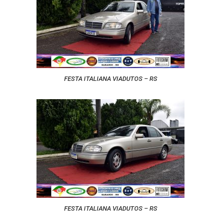
FESTA ITALIANA VIADUTOS – RS
FESTA ITALIANA VIADUTOS – RS